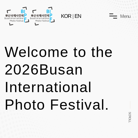
KOR
|
EN
M
e
n
u
Welcome to the
2026
Busan
International
Photo Festival.
SCROLL